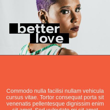
b
e
t
t
e
r
love
Commodo nulla facilisi nullam vehicula
cursus vitae. Tortor consequat porta sit
venenatis pellentesque dignissim enim