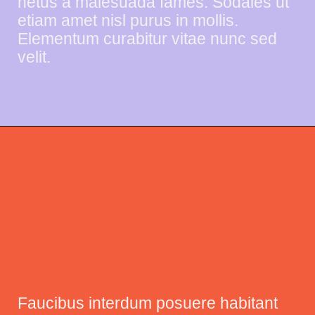
netus a malesuada fames. Sodales ut
etiam amet nisl purus in mollis.
Elementum curabitur vitae nunc sed
velit.
Faucibus interdum posuere habitant