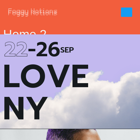
Home 2
22
-26
SEP
L
O
V
E
N
Y