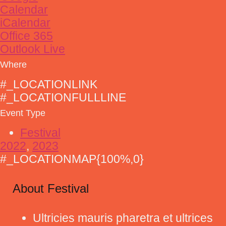
Calendar
iCalendar
Office 365
Outlook Live
Where
#_LOCATIONLINK
#_LOCATIONFULLLINE
Event Type
Festival
2022
,
2023
#_LOCATIONMAP{100%,0}
About Festival
Ultricies mauris pharetra et ultrices