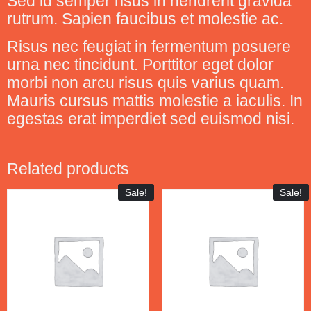
Sed id semper risus in hendrerit gravida
rutrum. Sapien faucibus et molestie ac.
Risus nec feugiat in fermentum posuere
urna nec tincidunt. Porttitor eget dolor
morbi non arcu risus quis varius quam.
Mauris cursus mattis molestie a iaculis. In
egestas erat imperdiet sed euismod nisi.
Related products
Sale!
Sale!