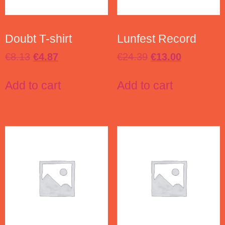
Doubt T-shirt
Lunfest Record
€
8.13
€
4.87
€
24.39
€
13.00
Add to cart
Add to cart