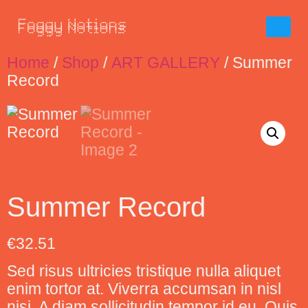
Home
/
Shop
/
ART GALLERY
/ Summer
Record
Summer Record
€
32.51
Sed risus ultricies tristique nulla aliquet
enim tortor at. Viverra accumsan in nisl
nisi. A diam sollicitudin tempor id eu. Quis