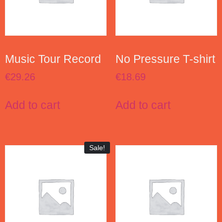
Music Tour Record
No Pressure T-shirt
€
29.26
€
18.69
Add to cart
Add to cart
Sale!