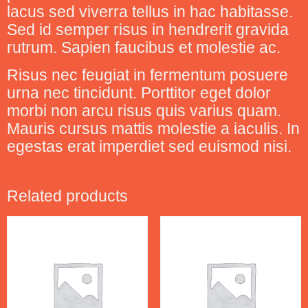
lacus sed viverra tellus in hac habitasse.
Sed id semper risus in hendrerit gravida
rutrum. Sapien faucibus et molestie ac.
Risus nec feugiat in fermentum posuere
urna nec tincidunt. Porttitor eget dolor
morbi non arcu risus quis varius quam.
Mauris cursus mattis molestie a iaculis. In
egestas erat imperdiet sed euismod nisi.
Related products